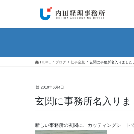
コ
ナ
ン
ビ
テ
ゲ
ン
ー
ツ
シ
へ
ョ
ス
ン
キ
に
ッ
移
HOME
ブログ
仕事全般
玄関に事務所名入りました
プ
動
2010年6月4日
玄関に事務所名入りま
新しい事務所の玄関に、カッティングシート