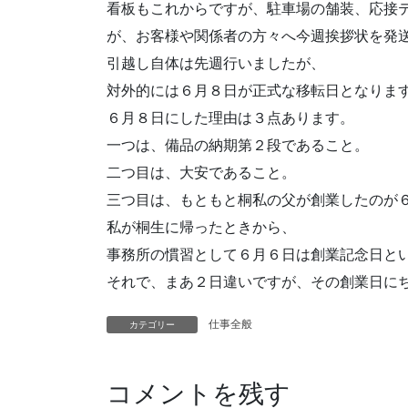
看板もこれからですが、駐車場の舗装、応接
が、お客様や関係者の方々へ今週挨拶状を発
引越し自体は先週行いましたが、
対外的には６月８日が正式な移転日となりま
６月８日にした理由は３点あります。
一つは、備品の納期第２段であること。
二つ目は、大安であること。
三つ目は、もともと桐私の父が創業したのが
私が桐生に帰ったときから、
事務所の慣習として６月６日は創業記念日と
それで、まあ２日違いですが、その創業日に
仕事全般
カテゴリー
コメントを残す